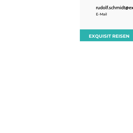
rudolf.schmidt@exq
E-Mail
EXQUISIT REISEN
Exquisit Reisen
Über mich