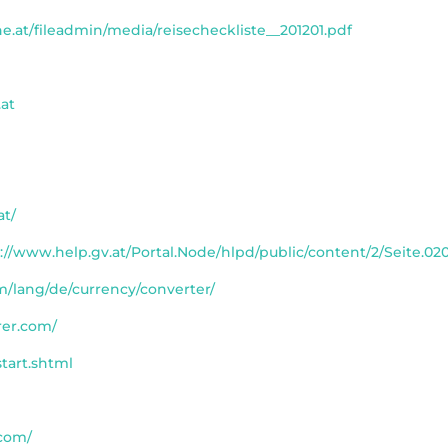
e.at/fileadmin/media/reisecheckliste__201201.pdf
at
at/
://www.help.gv.at/Portal.Node/hlpd/public/content/2/Seite.02
/lang/de/currency/converter/
rer.com/
tart.shtml
.com/