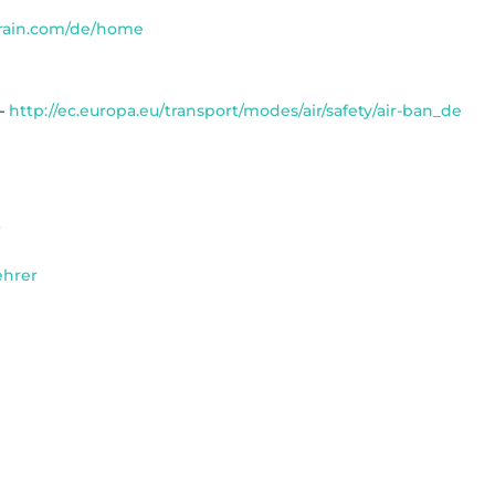
train.com/de/home
 –
http://ec.europa.eu/transport/modes/air/safety/air-ban_de
/
ehrer