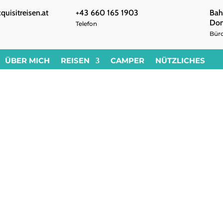
uisitreisen.at
+43 660 165 1903
Bah
Don
Telefon
Bür
ÜBER MICH
REISEN
CAMPER
NÜTZLICHES
Reisen
Camper
Nützl